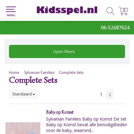
0
0
MENU
06-52687624
Open filters
Home
Sylvanian Families
Complete Sets
Complete Sets
Standaard
1
2
Baby op Komst
Sylvanian Families Baby op Komst De set
Baby op Komst bevat alle benodigdheden
voor de baby, waarond...