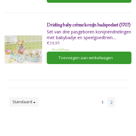
Drieling baby crème konijn badspeelset (5707)
Set van drie pasgeboren konijnendrielingen
met babybadje en speelgoedtrein....
€24,95
Beschikbaar
Toevoegen aan winkelwagen
Standaard
1
2