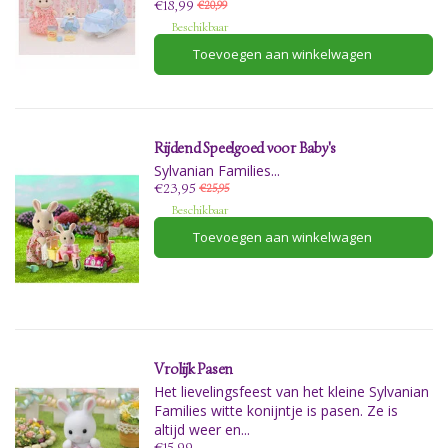
€18,99
€20,99
Beschikbaar
Toevoegen aan winkelwagen
Rijdend Speelgoed voor Baby's
Sylvanian Families...
€23,95
€25,95
Beschikbaar
Toevoegen aan winkelwagen
Vrolijk Pasen
Het lievelingsfeest van het kleine Sylvanian
Families witte konijntje is pasen. Ze is
altijd weer en...
€15,99