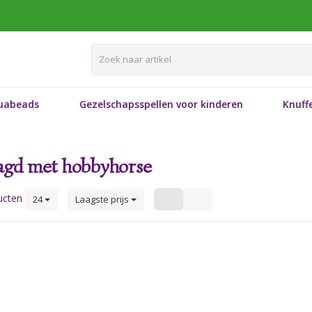
uabeads
Gezelschapsspellen voor kinderen
Knuffe
agd met hobbyhorse
ucten
24
Laagste prijs