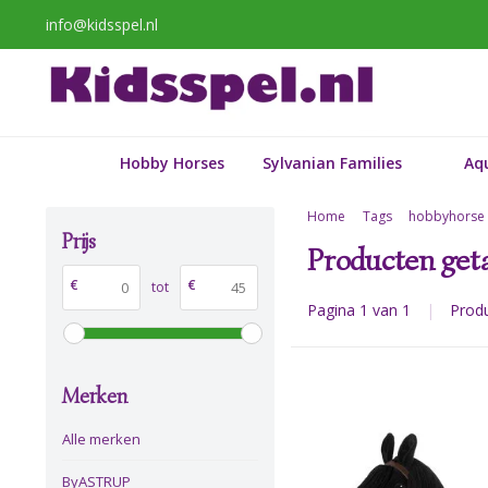
info@kidsspel.nl
Hobby Horses
Sylvanian Families
Aq
Home
Tags
hobbyhorse
Prijs
Producten get
€
€
tot
Pagina 1 van 1
|
Prod
Merken
Alle merken
ByASTRUP