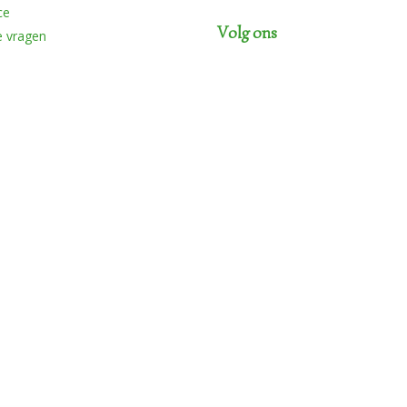
ce
Volg ons
e vragen