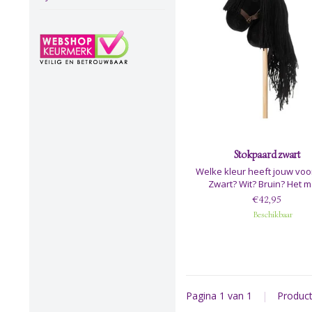
Stokpaard zwart
Welke kleur heeft jouw voo
Zwart? Wit? Bruin? Het 
ByASTRUP heeft de schatt
€42,95
stokpaardjes ontworpen voo
Beschikbaar
kinderen die van paarden 
De paarden zijn er in drie kl
zwart, wit en bruin - en ze
allemaal lang haar, zod
Pagina 1 van 1
|
Produc