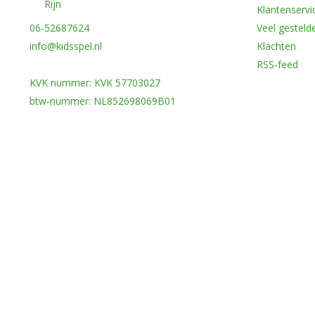
Rijn
Klantenservi
06-52687624
Veel gesteld
info@kidsspel.nl
Klachten
RSS-feed
KVK nummer: KVK 57703027
btw-nummer: NL852698069B01