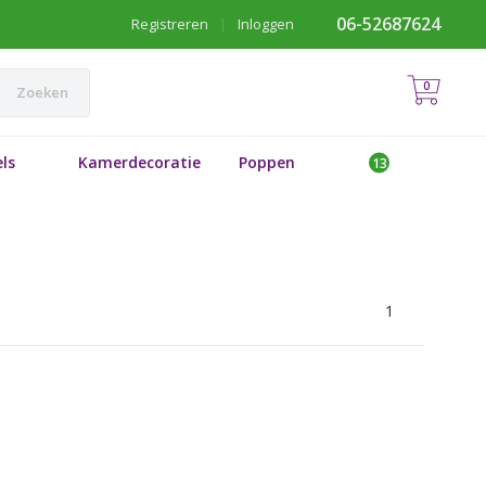
06-52687624
Registreren
|
Inloggen
0
Zoeken
ls
Kamerdecoratie
Poppen
1