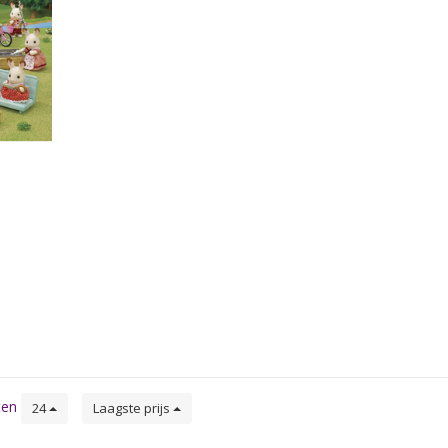
ten
24
Laagste prijs