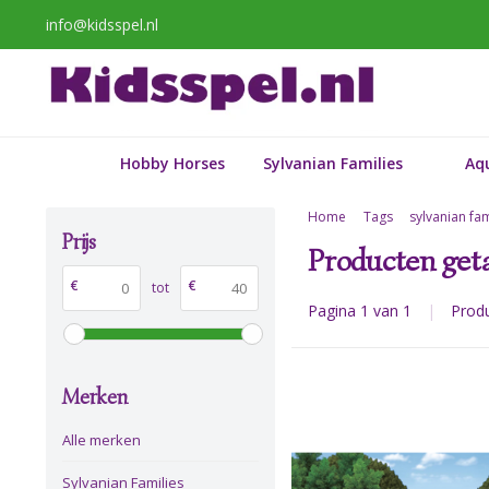
info@kidsspel.nl
Hobby Horses
Sylvanian Families
Aq
Home
Tags
sylvanian fa
Prijs
Producten geta
€
€
tot
Pagina 1 van 1
|
Prod
Merken
Alle merken
Sylvanian Families