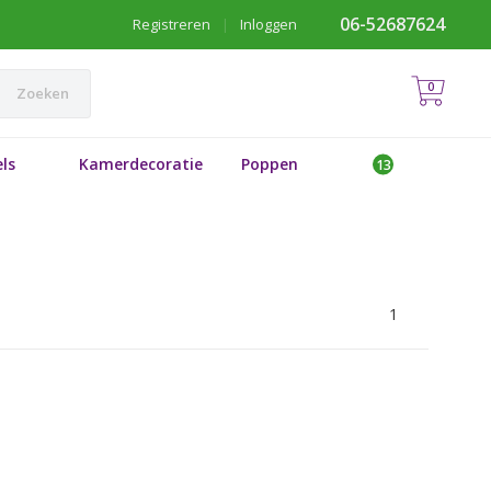
06-52687624
Registreren
|
Inloggen
0
Zoeken
ls
Kamerdecoratie
Poppen
1