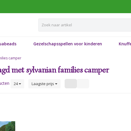
uabeads
Gezelschapsspellen voor kinderen
Knuffe
milies camper
gd met sylvanian families camper
ucten
24
Laagste prijs