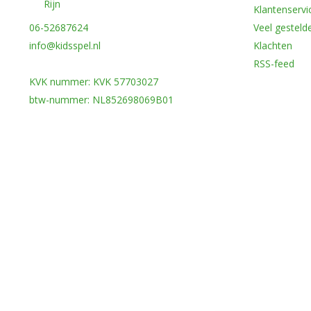
Rijn
Klantenservi
06-52687624
Veel gesteld
info@kidsspel.nl
Klachten
RSS-feed
KVK nummer: KVK 57703027
btw-nummer: NL852698069B01