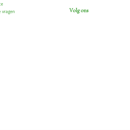
ce
Volg ons
e vragen