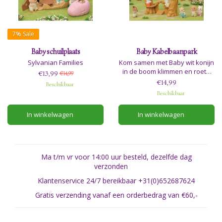
7%
Sale
Baby schuilplaats
Baby Kabelbaanpark
Sylvanian Families
Kom samen met Baby wit konijn
in de boom klimmen en roetsj
€13,99
€14,99
lekker met de kabelbaan naar
€14,99
Beschikbaar
de andere kant in het leuke
Beschikbaar
Sylvanian Families baby
kabelbaanpark.
In winkelwagen
In winkelwagen
Adviesleeftijd 3+
Ma t/m vr voor 14:00 uur besteld, dezelfde dag
verzonden
Klantenservice 24/7 bereikbaar +31(0)652687624
Gratis verzending vanaf een orderbedrag van €60,-