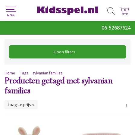
0
0
MENU
06-52687624
Open filters
Home
Tags
sylvanian families
Producten getagd met sylvanian
families
Laagste prijs
1