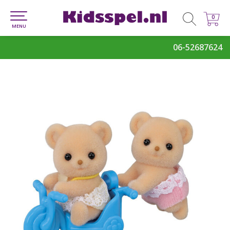
0
0
MENU
06-52687624