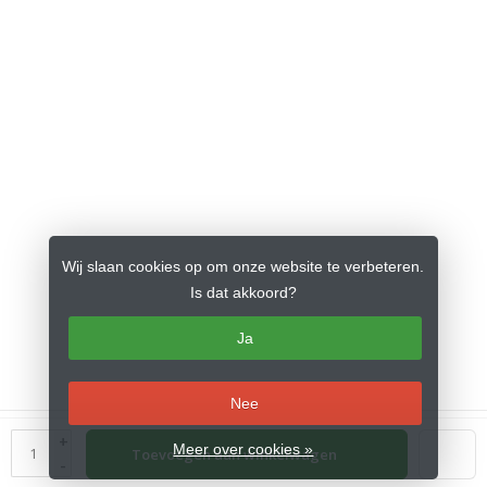
Wij slaan cookies op om onze website te verbeteren.
Is dat akkoord?
Ja
Nee
© Copyright 2026 Kidsspel
- Theme by
Frontlabel
- Powered by
+
Meer over cookies »
Toevoegen aan winkelwagen
Lightspeed
-