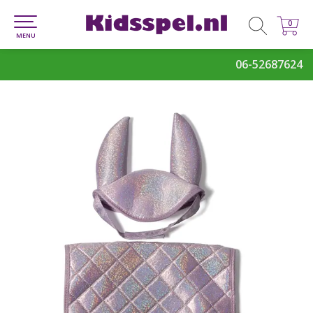
0
0
MENU
06-52687624