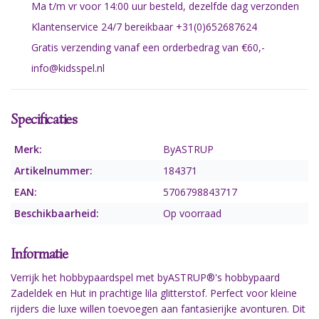
Ma t/m vr voor 14:00 uur besteld, dezelfde dag verzonden
Klantenservice 24/7 bereikbaar +31(0)652687624
Gratis verzending vanaf een orderbedrag van €60,-
info@kidsspel.nl
Specificaties
Merk:
ByASTRUP
Artikelnummer:
184371
EAN:
5706798843717
Beschikbaarheid:
Op voorraad
Informatie
Verrijk het hobbypaardspel met byASTRUP®'s hobbypaard
Zadeldek en Hut in prachtige lila glitterstof. Perfect voor kleine
rijders die luxe willen toevoegen aan fantasierijke avonturen. Dit