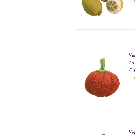
B
Veg
Gr
€1
B
Veg