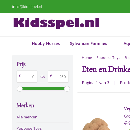
info@kidsspel.nl
Hobby Horses
Sylvanian Families
Aq
Home
Papoose Toys
Ete
Prijs
Eten en Drink
€
€
tot
Pagina 1 van 3
|
Prod
Merken
Veg
Gr
Alle merken
€6
Papoose Toys