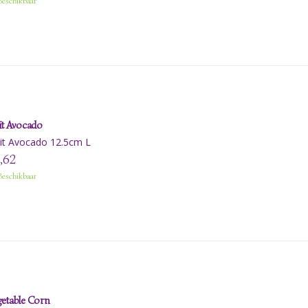
eschikbaar
it Avocado
it Avocado 12.5cm L
,62
eschikbaar
etable Corn