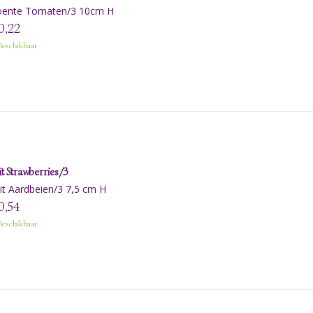
oente Tomaten/3 10cm H
0,22
eschikbaar
it Strawberries/3
it Aardbeien/3 7,5 cm H
0,54
eschikbaar