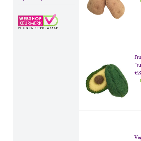
B
Fru
Fru
€8
B
Veg