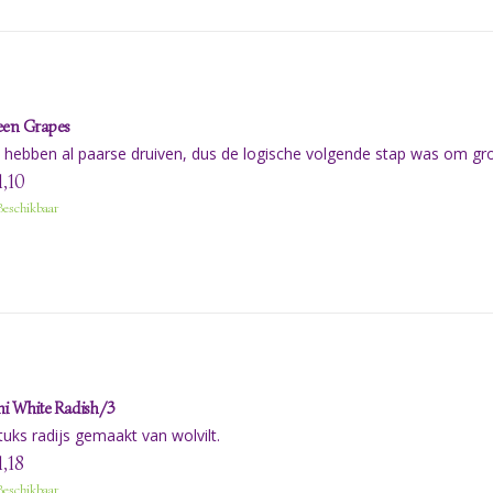
een Grapes
hebben al paarse druiven, dus de logische volgende stap was om gr
1,10
eschikbaar
i White Radish/3
tuks radijs gemaakt van wolvilt.
1,18
eschikbaar