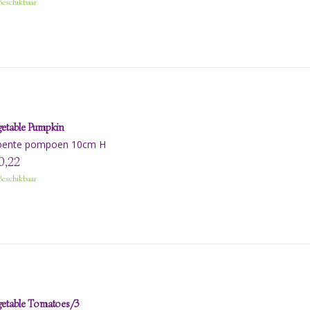
eschikbaar
etable Pumpkin
oente pompoen 10cm H
0,22
eschikbaar
etable Tomatoes/3