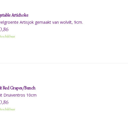
etable Artichoke
elgroente Artisjok gemaakt van wolvilt, 9cm.
0,86
eschikbaar
it Red Grapes/Bunch
it Druiventros 10cm
0,86
eschikbaar