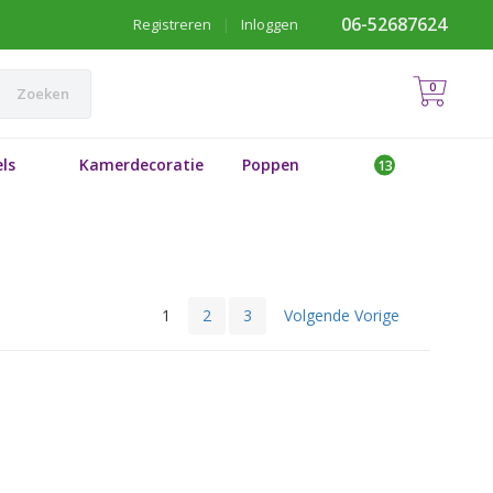
06-52687624
Registreren
|
Inloggen
0
Zoeken
ls
Kamerdecoratie
Poppen
1
2
3
Volgende Vorige