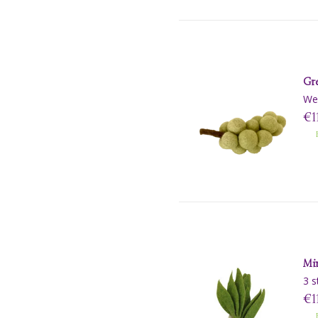
Gr
We 
€1
B
Min
3 s
€1
B