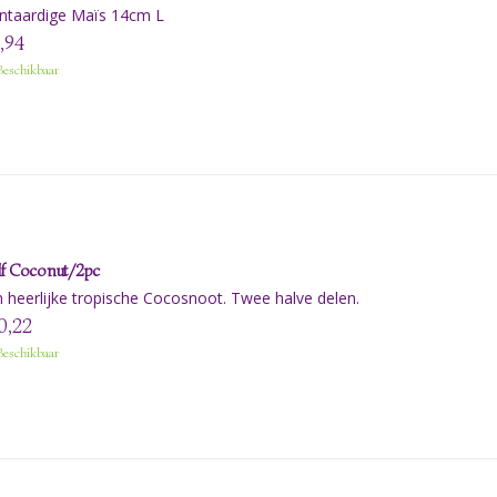
antaardige Maïs 14cm L
,94
eschikbaar
f Coconut/2pc
 heerlijke tropische Cocosnoot. Twee halve delen.
0,22
eschikbaar