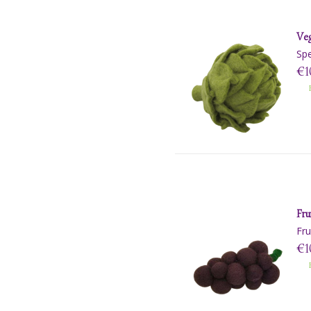
Veg
Spe
€1
B
Fru
Fru
€1
B