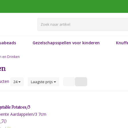
uabeads
Gezelschapsspellen voor kinderen
Knuffe
n en Drinken
en
ucten
24
Laagste prijs
etable Potatoes/3
oente Aardappelen/3 7cm
,70