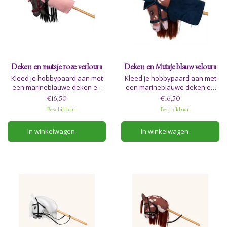
Deken en mutsje roze verlours
Deken en Mutsje blauw velours
Kleed je hobbypaard aan met
Kleed je hobbypaard aan met
een marineblauwe deken en
een marineblauwe deken en
een knus mutsje, en geniet van
een knus mutsje, en geniet van
€16,50
€16,50
hoe ze hem zowel warm als
hoe ze hem zowel warm als
Beschikbaar
Beschikbaar
stijlvol houden, of hij nu buiten
stijlvol houden, of hij nu buiten
in de tuin staat of veilig
in de tuin staat of veilig
In winkelwagen
In winkelwagen
opgeborgen in zijn stal of
opgeborgen in zijn stal of
hobbybox.
hobbybox.