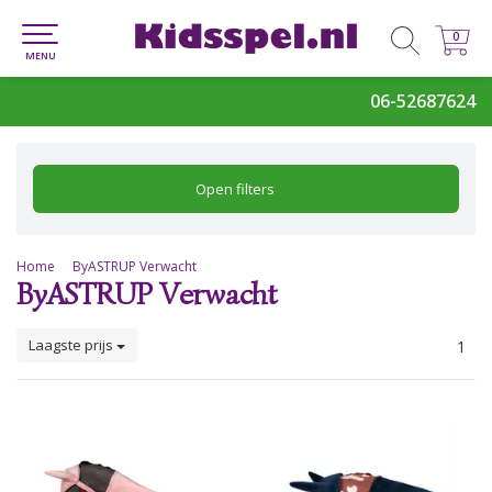
0
0
MENU
06-52687624
Open filters
Home
ByASTRUP Verwacht
ByASTRUP Verwacht
Laagste prijs
1