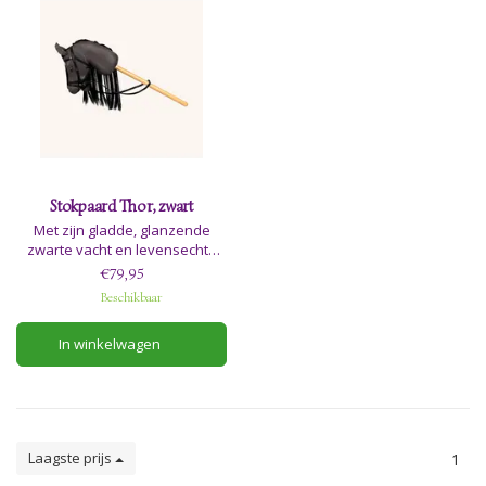
Stokpaard Thor, zwart
Met zijn gladde, glanzende
zwarte vacht en levensechte
zwarte nylon manen,
€79,95
galoppeert Thor moeiteloos
Beschikbaar
door het veld en betovert hij
elke andere
In winkelwagen
hobbypaardenliefhebber in de
buurt met zijn sierlijke
bewegingen en
indrukwekkende verschijning.
Laagste prijs
1