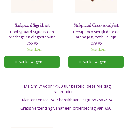
Stokpaard Sigrid, wit
Stokpaard Coco rood/wit
Hobbypaard Sigrid is een
Terwijl Coco sierlijk door de
prachtige en elegante witte
arena jogt, zet hij al zijn
schoonheid, ontworpen met
talenten in, met zowel elegantie
€65,95
€79,95
minutieuze aandacht voor
als precisie. Met opvallende
Beschikbaar
Beschikbaar
detail om de essentie van een
rood-witte aftekeningen en
echt paard vast te leggen.
felrode nylon manen is Coco
In winkelwagen
In winkelwagen
het perfecte hobbypaard voor
iedereen die gepassioneerd is
door western riding.
Ma t/m vr voor 14:00 uur besteld, dezelfde dag
verzonden
Klantenservice 24/7 bereikbaar +31(0)652687624
Gratis verzending vanaf een orderbedrag van €60,-