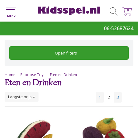
0
0
MENU
06-52687624
Open filters
Home
Papoose Toys
Eten en Drinken
Eten en Drinken
Laagste prijs
1
2
3