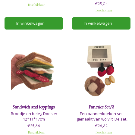
verse aanvulling op ons
€25,04
Beschikbaar
assortiment.
Beschikbaar
In winkelwagen
In winkelwagen
Sandwich and toppings
Pancake Set/8
Broodje en beleg Doosje:
Een pannenkoeken set
12*11*17cm
gemaakt van wolvilt. De set
bestaat uit pannenkoeken en
€25,86
€26,82
heerlijk beleg en wordt
Beschikbaar
Beschikbaar