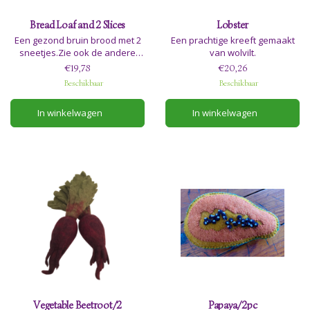
Bread Loaf and 2 Slices
Lobster
Een gezond bruin brood met 2
Een prachtige kreeft gemaakt
sneetjes.Zie ook de andere
van wolvilt.
broodaanbiedingen; P/P403 en
€19,78
€20,26
P/P403B en P/P403+422
Beschikbaar
Beschikbaar
In winkelwagen
In winkelwagen
Vegetable Beetroot/2
Papaya/2pc