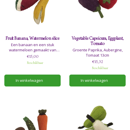
Fruit Banana, Watermelon slice
Vegetable Capsicum, Eggplant,
Tomato
Een banaan en een stuk
watermeloen gemaakt van
Groente Paprika, Aubergine,
wolvilt. Ze zijn 17,5cm lang.
Tomaat 13cm
€15,00
€15,32
Beschikbaar
Beschikbaar
In winkelwagen
In winkelwagen